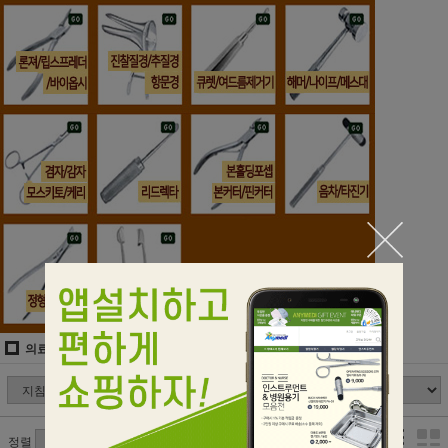
의료용기구/병원용기/핀셋
지침기/가위지침기/니들홀더
정렬