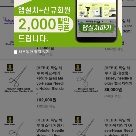
[Professional]
[HEBU] 독일 헤
카스트로 지침기
부 키너가위 kilne
(직/곡) 12cm CA
r scissor 13cm/
STROVIEJO N/H
15cm
스프링지침기
106,000원
71,000원
1,060원 적립
하루동안 열지 않기
710원 적립
[HEBU] 독일 헤
[HEBU] 독일 헤
부 메이요-헤가
부 지침기(성형)
지침기(슬림) Ma
Halsey needle h
yo-Hegar Needl
older 할시지침기
e Holder Slende
86,000원
r
860원 적립
102,000원
1,020원 적립
[HEBU] 독일 헤
[HEBU] 독일 헤
부 웹스터 지침기
부 가위지침기 Ol
Webster Needle
sen-Hegar Need
Holder 11.5cm
le Holder 올센-