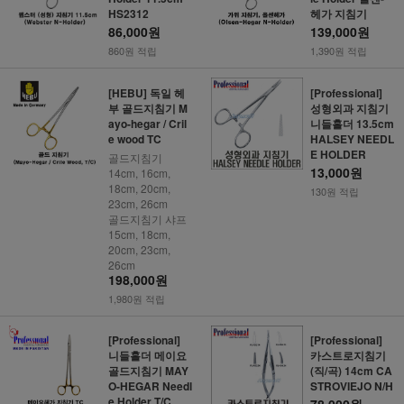
HS2312
헤가 지침기
86,000원
139,000원
860원 적립
1,390원 적립
[HEBU] 독일 헤
[Professional]
부 골드지침기 M
성형외과 지침기
ayo-hegar / Cril
니들홀더 13.5cm
e wood TC
HALSEY NEEDL
E HOLDER
골드지침기
13,000원
14cm, 16cm,
18cm, 20cm,
130원 적립
23cm, 26cm
골드지침기 샤프
15cm, 18cm,
20cm, 23cm,
26cm
198,000원
1,980원 적립
[Professional]
[Professional]
니들홀더 메이요
카스트로지침기
골드지침기 MAY
(직/곡) 14cm CA
O-HEGAR Needl
STROVIEJO N/H
e Holder T/C
78,000원