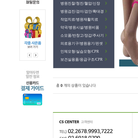
병원진찰/청진/혈압/신장
병원검진/검이/검안/확대경
작업치료/병원재활치료
약국/병원시설/병원비품
소모품/반창고/장갑/주사기
의료용기구/병원용기/핀셋
인체모형/실습모형/CPR
보건실용품/응급구조/CPR
총
0
개의 상품이 있습니다.