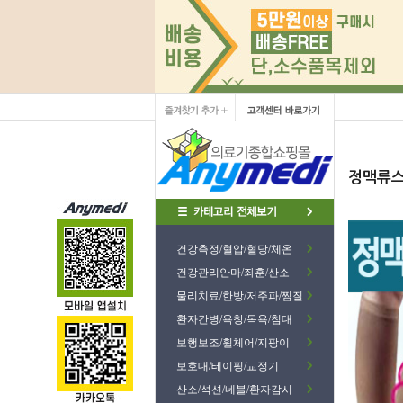
정맥류스
건강측정/혈압/혈당/체온
건강관리안마/좌훈/산소
물리치료/한방/저주파/찜질
환자간병/욕창/목욕/침대
보행보조/휠체어/지팡이
보호대/테이핑/교정기
산소/석션/네블/환자감시