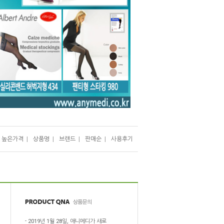
높은가격
|
상품명
|
브랜드
|
판매순
|
사용후기
-
2019년 1월 28일, 애니메디가 새로