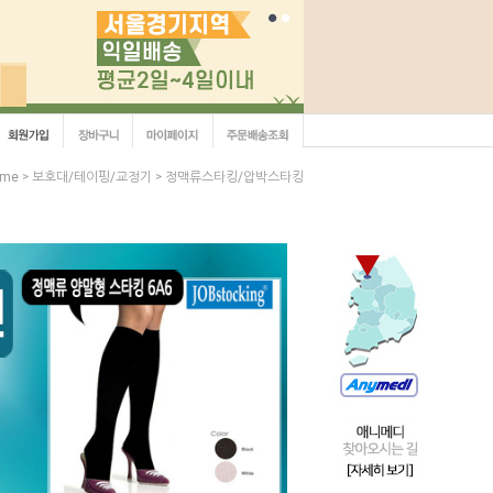
ome
보호대/테이핑/교정기
정맥류스타킹/압박스타킹
>
>