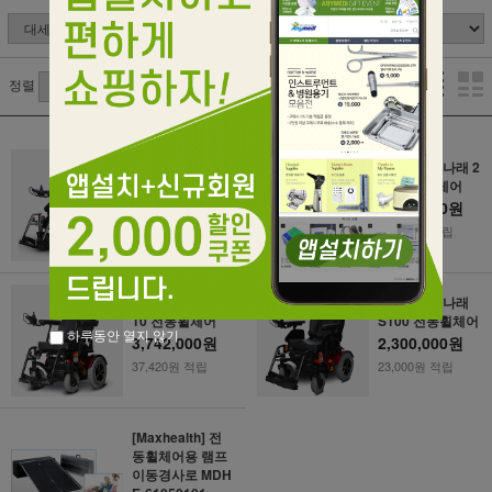
정렬
[케어라인] 나래 2
[케어라인] 나래 2
00 전동휠체어
10 전동휠체어
2,083,000원
2,207,000원
22,070원 적립
[케어라인] 나래 T
[케어라인] 나래
10 전동휠체어
S100 전동휠체어
하루동안 열지 않기
3,742,000원
2,300,000원
37,420원 적립
23,000원 적립
[Maxhealth] 전
동휠체어용 램프
이동경사로 MDH