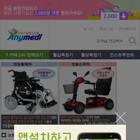
로그인
회원가입
마이페이지
카테고리 전체보기
혈압측정기
혈당측정기
인스트루먼트
보행보조/휠체어/지팡이
대세 나드리 전동휠체어