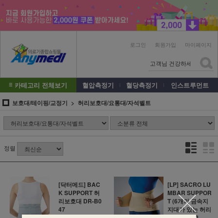
로그인
회원가입
마이페이지
카테고리 전체보기
혈압측정기
혈당측정기
인스트루먼트
보호대/테이핑/교정기
허리보호대/요통대/자석벨트
정렬
[닥터메드] BAC
[LP] SACRO LU
K SUPPORT 허
MBAR SUPPOR
리보호대 DR-B0
T (6개의 금속지
47
지대가 있는 허리
서포트) 902