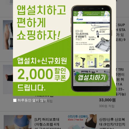
37,000원
95,000원
370원 적립
950원 적립
[LP] INDUSTRIA
[LP] BACK SUP
L BACK SUPPO
PORT-WITH STA
RT (산업용 허리
YS (지지대가 있
서포트) 912
는 허리 서포트) 9
19
72,000원
67,000원
720원 적립
670원 적립
[LP] BACK SUP
[LP] WAIST TRI
PORT-REMOVA
MMER 양쪽면이
BLE PAD (이동
나일론으로된 허
식패드가 있는 허
리서포트 711A
리서포트) 920
(프리사이즈 23~
41인치 착용가능)
102,000원
33,000원
하루동안 열지 않기
1,020원 적립
330원 적립
[LP] 허리보호대
산전/산후 산모복
(자형스트랩 4개
대 (9인치/12인치
의 금속지지대)91
선택가능)