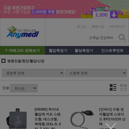
로그인
회원가입
마이페이지
카테고리 전체보기
혈압측정기
혈당측정기
인스트루먼트
병원진찰/청진/혈압/신장
정렬
[HEINE] 하이네
[인바디] 수동 전
혈압계 커프 스탠
자혈압계 스포이
드형, 데스크형,
드 BP210/220 선
벽체형 (XXL-S, X
택
XL-T, XXL-W)