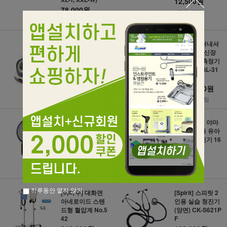
12,500원
78,000원
120원 적립
780원 적립
[인바디] 터널형
[지테크인터내셔
자동전자 혈압계
날] 고급형 신장
BPBIO750
체중 자동 측정기
GL-310B/GL-31
1,450,000원
0BP
14,500원 적립
1,380,000원
13,800원 적립
[YAMASU] 야마
[YAMASU] 야마
수 메타혈압계 50
수 간호사용 유아
0 메타 단품
용 단면청진기 16
0
19,000원
18,000원
190원 적립
180원 적립
하루동안 열지 않기
[야마수] 대화면
[Spirit] 스피릿 2
아네로이드 스텐
인용 실습 청진기
드형 혈압계 No.5
(양면) CK-S621P
42
F