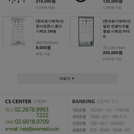
210,000원
120,000원
2,100원 적립
1,200원 적립
[한의료기제작사]
[한의료기제작사]
한식표준시 종이
일반 전광아크릴
시력표 3M용
형광 시력표 HV3
G
3M(70x35cm)
8,000원
70 x 36 x 9cm
250,000원
80원 적립
2,500원 적립
더보기 ▼