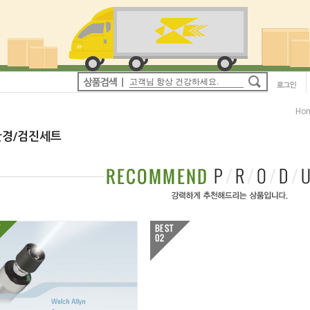
Ho
경/검진세트