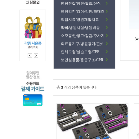
병원진찰/청진/혈압/신장
병원검진/검이/검안/확대경
작업치료/병원재활치료
약국/병원시설/병원비품
소모품/반창고/장갑/주사기
[
의료용기구/병원용기/핀셋
인체모형/실습모형/CPR
보건실용품/응급구조/CPR
총
3
개의 상품이 있습니다.