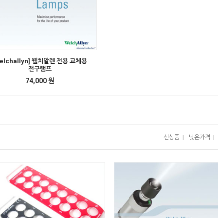
welchallyn] 웰치알렌 전용 교체용
전구램프
74,000 원
신상품
|
낮은가격
|