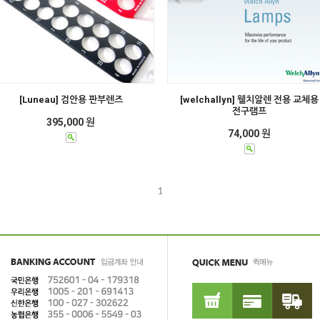
[Luneau] 검안용 판부렌즈
[welchallyn] 웰치알렌 전용 교체용
전구램프
395,000 원
74,000 원
1