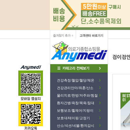
검이검안
건강측정/혈압/혈당/체온
건강관리안마/좌훈/산소
물리치료/한방/저주파/찜질
환자간병/욕창/목욕/침대
보행보조/휠체어/지팡이
보호대/테이핑/교정기
산소/석션/네블/환자감시