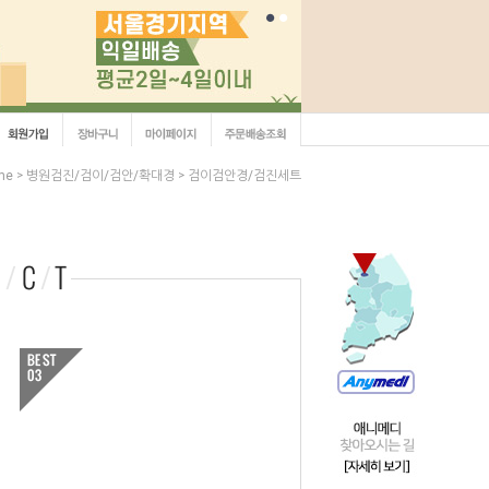
me
병원검진/검이/검안/확대경
검이검안경/검진세트
>
>