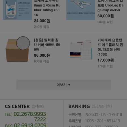
로케어 고무튜빙
로케어 레그백 스
8mm x 45cm Ru
트랩 Uro-Leg Ba
bber Tubing #60
g Strap #6350
16
60,000원
24,000원
600원 적립
240원 적립
[청훈] 일회용 침
카미케어 습윤밴
대커버 400매, 50
드 여드름패치 원
0매
형, 패드형 선택
(10장)
86,000원
17,000원
860원 적립
170원 적립
더보기 ▼