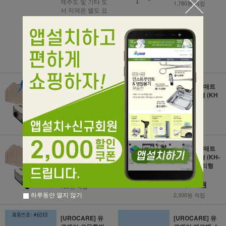
제주도 및 기타 도
1,780원 적립
서 지역은 별도 요
금이 부과될 수 있
습니다. 상담 후
주문해 주시기 바
랍니다.
380,000원
3,800원 적립
[가하] 에어매트
[가하] 에어매트
리스 공기분사형
리스 조절형 (KH
(KHA-2LV)
A-2)
84,000원
78,000원
840원 적립
780원 적립
[가하] 에어매트
[가하] 에어매트
리스 일반형 (KH
리스 튜브형 (KH-
A-1)
2LVU) / 분리형
튜브 매트
73,000원
230,000원
730원 적립
하루동안 열지 않기
2,300원 적립
[UROCARE] 유
[UROCARE] 유