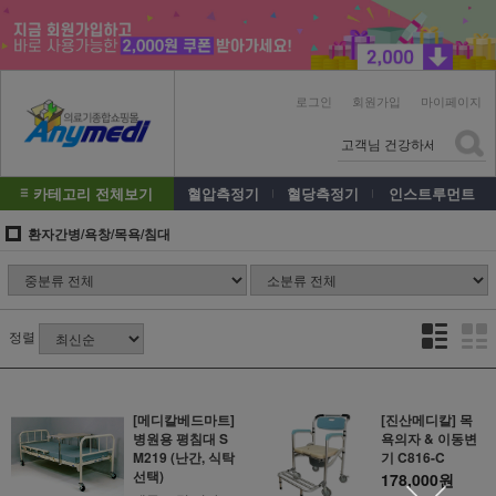
로그인
회원가입
마이페이지
카테고리 전체보기
혈압측정기
혈당측정기
인스트루먼트
환자간병/욕창/목욕/침대
정렬
[메디칼베드마트]
[진산메디칼] 목
병원용 평침대 S
욕의자 & 이동변
M219 (난간, 식탁
기 C816-C
선택)
178,000원