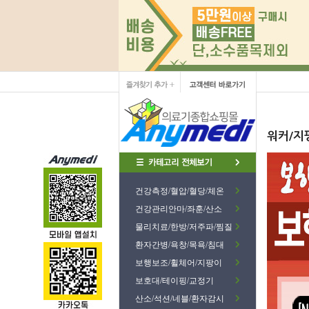
워커/지
건강측정/혈압/혈당/체온
건강관리안마/좌훈/산소
물리치료/한방/저주파/찜질
환자간병/욕창/목욕/침대
보행보조/휠체어/지팡이
보호대/테이핑/교정기
산소/석션/네블/환자감시