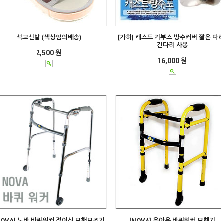
석고신발 (색상임의배송)
[가하] 캐스트 기부스 방수커버 짧은 다
긴다리 사용
2,500 원
16,000 원
NOVA] 노바 바퀴워커 접이식 보행보조기
[NOVA] 유아용 바퀴워커 보행기