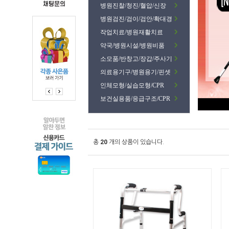
병원진찰/청진/혈압/신장
병원검진/검이/검안/확대경
작업치료/병원재활치료
약국/병원시설/병원비품
소모품/반창고/장갑/주사기
의료용기구/병원용기/핀셋
인체모형/실습모형/CPR
보건실용품/응급구조/CPR
총
20
개의 상품이 있습니다.