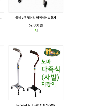
리/
웰비 2단 접이식 바퀴워커보행기
62,000 원
[NOVA] 노바 사발지팡이(4발)