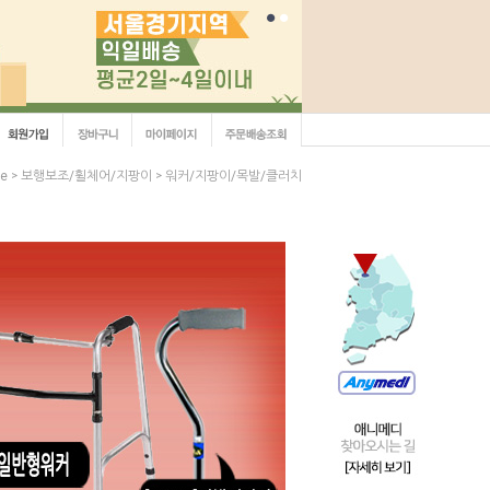
e
보행보조/휠체어/지팡이
워커/지팡이/목발/클러치
>
>