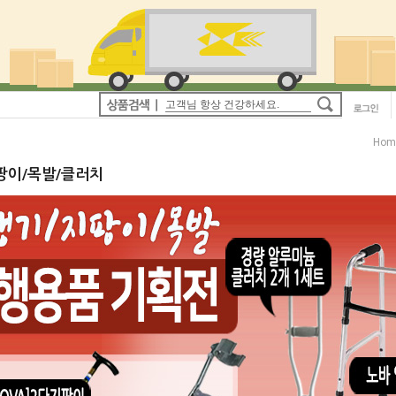
Hom
팡이/목발/클러치