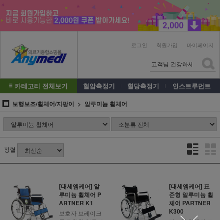
로그인
회원가입
마이페이지
카테고리 전체보기
혈압측정기
혈당측정기
인스트루먼트
보행보조/휠체어/지팡이
알루미늄 휠체어
정렬
[대세엠케어] 알
[대세엠케어] 표
루미늄 휠체어 P
준형 알루미늄 휠
ARTNER K1
체어 PARTNER
K300
보호자 브레이크