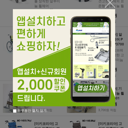
를 장착한 알루미
견고한 차체의 표
늄 휠체어
준형 알루미늄 휠
480,000원
체어
480,000원
4,800원 적립
4,800원 적립
[대세엠케어] 알
[대세엠케어] 알
루미늄 휠체어 P
루미늄 휠체어 P
ARTNER K0
ARTNER P3700
기본형 알루미늄
보호자 드럼브레
휠체어
이크를 장착한 고
200,000원
령자용 알루미늄
휠체어
2,000원 적립
620,000원
6,200원 적립
[Maxhealth] 표
[Maxhealth] 기
준형 알루미늄 휠
본형 알루미늄 휠
체어 MAX311
체어 MAX301
370,000원
370,000원
3,700원 적립
3,700원 적립
하루동안 열지 않기
[미키코리아] 고
[미키코리아] 고