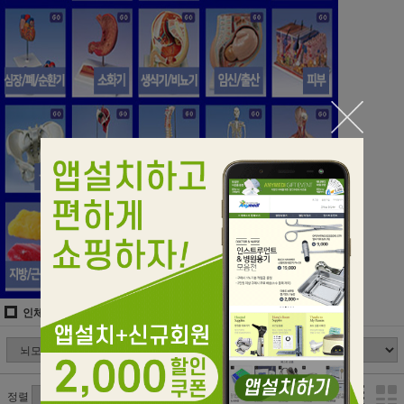
인체모형/실습모형/CPR
뇌모형/뇌신경모형
정렬