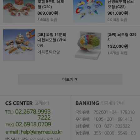
포함 9분리 뇌모
신경해부학용뇌
형 (C20)
모형 (C22)
869,000원
901,000원
8,690원 적립
9,010원 적립
[3B] 독일 14분리
[GPI] 뇌모형 G29
대형뇌모형 (VH4
5
09)
132,000원
가격문의요망
1,320원 적립
더보기 ▼