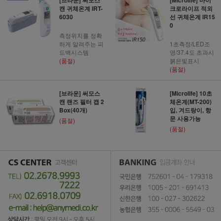
캔 귀체온계 IRT-
크로라이프 적외
6030
선 귀체온계 IR15
0
측정위치를 정확
하게 알려주는 피
1초측정/LED조
드백시스템
명/37.4도 초과시
(품절)
붉은빛표시
(품절)
[브라운] 써모스
[Microlife] 10초
캔 랜즈 필터 캡 2
체온계(MT-200)
Box(40개)
입, 겨드랑이, 항
문 사용가능
(품절)
(품절)