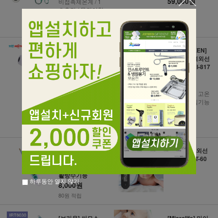
59,000원
비접촉체온계 / 1
초측정 / 목걸이형
590원 적립
43,000원
430원 적립
폴리그린 비접촉
[POLYGREEN]
식 피부적외선 체
폴리그린 적외선
온계 KI-8280
귀체온계 KI-817
3
고열경고알람설
정 / 물체온도측정
측정완료후 고온
/ 넓은액정 / 메모
시 알람울림기능
46,000원
리10회저장
42,000원
460원 적립
420원 적립
[POLYGREEN]
[카스] 귀적외선
폴리그린 전자체
체온계 NCT-60
온계 KD-133 생
(품절)
활방수기능
하루동안 열지 않기
8,000원
80원 적립
[브라운] 써모스
[Microlife] 마이