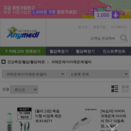
로그인
회원가입
마이페이지
카테고리 전체보기
혈압측정기
혈당측정기
인스트루먼트
건강측정/혈압/혈당/체온
귀체온계/이마체온계/필터
정렬
[폴리그린] 목걸
[녹십자] 아비타
이형 비접촉 체온
귀체온계 마이케
계 KI-8271
어 TS-7 자동측
정, 노필터