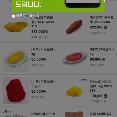
하루동안 열지 않기
[나스코] 지방모
[NASCO] 근육모
형(2.5kg) WA04
형 (WA24038)
313
422,000원
418,000원
4,220원 적립
4,180원 적립
[명문] 지방모형 1
[명문] 근육모형 1
kg
kg
80,000원
80,000원
800원 적립
800원 적립
[미국] 근육모형 1
[나스코] 지방모
파운드
형(0.5kg) WA14
533
82,000원
178,000원
820원 적립
1,780원 적립
[NASCO] 나스코
[3B] 8배확대피