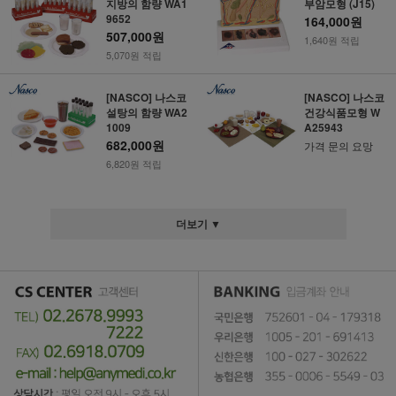
지방의 함량 WA1
부암모형 (J15)
9652
164,000원
507,000원
1,640원 적립
5,070원 적립
[NASCO] 나스코
[NASCO] 나스코
설탕의 함량 WA2
건강식품모형 W
1009
A25943
682,000원
가격 문의 요망
6,820원 적립
더보기 ▼