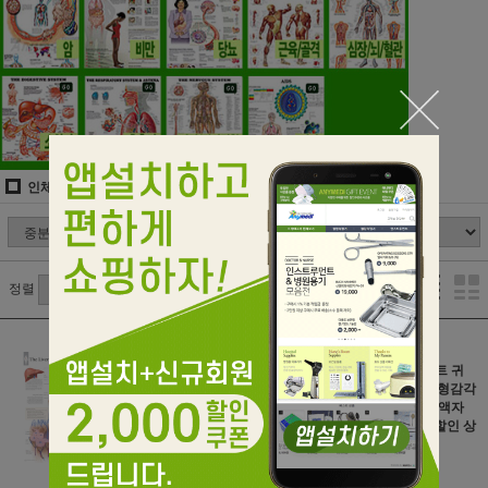
인체차트/인체해부도
정렬
[Anatomy] 간차
3D 입체차트 귀
트 Liver Chart
와청각&균형감각
평면차트 1900
차트 9890 액자
포함 반품 할인 상
사이즈 : 62cm X
품
77cm
71,000원
88,000원