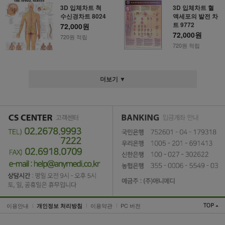
3D 입체차트 척
3D 입체차트 혈
수신경차트 8024
액세포의 발전 차
트 9772
72,000원
72,000원
720원 적립
720원 적립
더보기 ▼
이용안내
이용약관
PC 버전
개인정보 처리방침