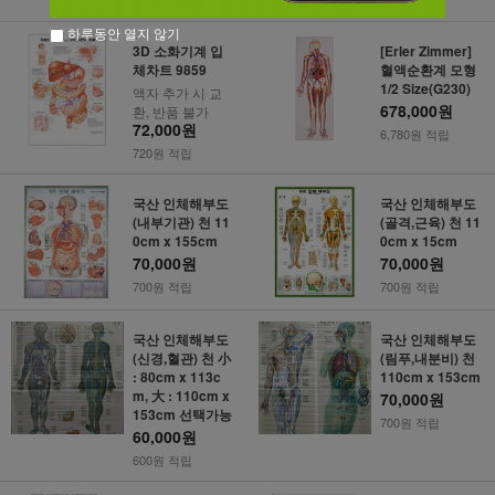
710원 적립
880원 적립
하루동안 열지 않기
3D 소화기계 입
[Erler Zimmer]
체차트 9859
혈액순환계 모형
1/2 Size(G230)
액자 추가 시 교
678,000원
환, 반품 불가
72,000원
6,780원 적립
720원 적립
국산 인체해부도
국산 인체해부도
(내부기관) 천 11
(골격,근육) 천 11
0cm x 155cm
0cm x 15cm
70,000원
70,000원
700원 적립
700원 적립
국산 인체해부도
국산 인체해부도
(신경,혈관) 천 小
(림푸,내분비) 천
: 80cm x 113c
110cm x 153cm
m, 大 : 110cm x
70,000원
153cm 선택가능
700원 적립
60,000원
600원 적립