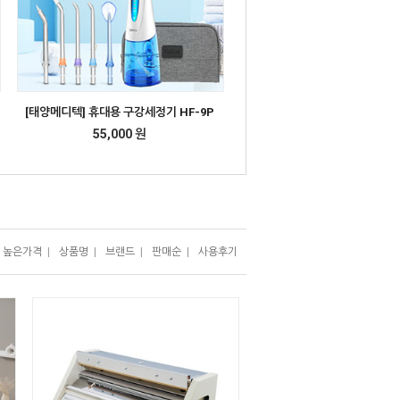
[태양메디텍] 휴대용 구강세정기 HF-9P
55,000 원
높은가격
|
상품명
|
브랜드
|
판매순
|
사용후기