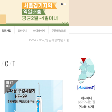
Home
약국/병원시설/병원비품
>