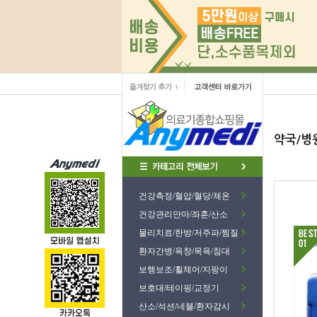
약국/병
건강측정/혈압/혈당/체온
건강관리안마/좌훈/산소
물리치료/한방/저주파/찜질
환자간병/욕창/목욕/침대
보행보조/휠체어/지팡이
보호대/테이핑/교정기
산소/석션/네블/환자감시