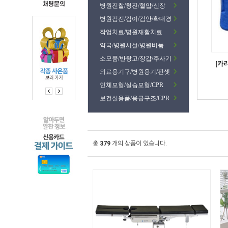
병원진찰/청진/혈압/신장
병원검진/검이/검안/확대경
작업치료/병원재활치료
약국/병원시설/병원비품
소모품/반창고/장갑/주사기
[카
의료용기구/병원용기/핀셋
인체모형/실습모형/CPR
보건실용품/응급구조/CPR
총
379
개의 상품이 있습니다.