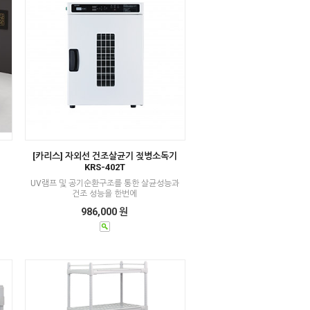
[카리스] 자외선 건조살균기 젖병소독기
KRS-402T
UV램프 및 공기순환구조를 통한 살균성능과
건조 성능을 한번에
986,000 원