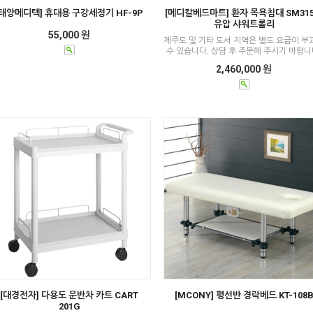
[태양메디텍] 휴대용 구강세정기 HF-9P
[메디칼베드마트] 환자 목욕침대 SM315
유압 샤워트롤리
55,000 원
제주도 및 기타 도서 지역은 별도 요금이 부
수 있습니다. 상담 후 주문해 주시기 바랍니
2,460,000 원
[대경전자] 다용도 운반차 카트 CART
[MCONY] 평선반 경락베드 KT-108
201G