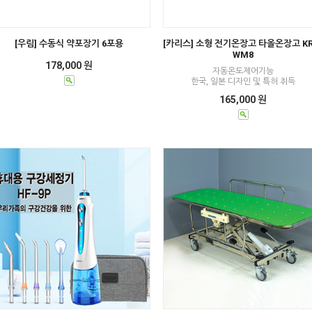
[우림] 수동식 약포장기 6포용
[카리스] 소형 전기온장고 타올온장고 KR
WM8
178,000 원
자동온도제어기능
한국, 일본 디자인 및 특허 취득
165,000 원