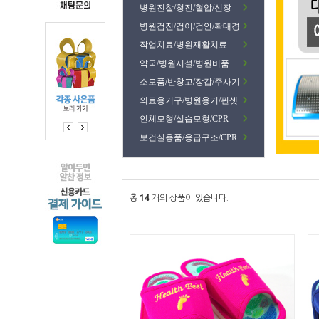
병원진찰/청진/혈압/신장
병원검진/검이/검안/확대경
작업치료/병원재활치료
약국/병원시설/병원비품
소모품/반창고/장갑/주사기
의료용기구/병원용기/핀셋
인체모형/실습모형/CPR
보건실용품/응급구조/CPR
총
14
개의 상품이 있습니다.