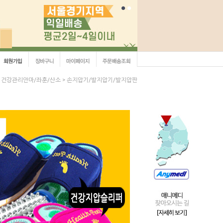
건강관리안마/좌훈/산소
손지압기/발지압기/발지압판
>
>