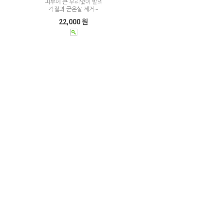
피부에 큰 무리없이 발의
각질과 굳은살 제거~
22,000 원