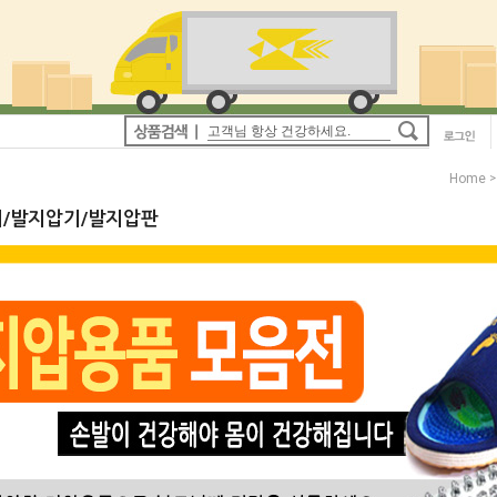
Home
/발지압기/발지압판