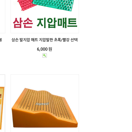
봉
삼손 발지압 매트 지압발판 초록/빨강 선택
6,000 원