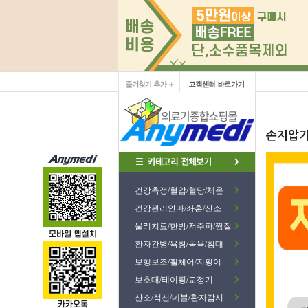
손지압기
건강측정/혈압/혈당/체온
건강관리안마/좌훈/산소
물리치료/한방/저주파/찜질
환자간병/욕창/목욕/침대
보행보조/휠체어/지팡이
보호대/테이핑/교정기
산소/석션/네블/환자감시