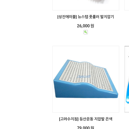
[성진에이블] 뉴스텝 풋롤러 발지압기
26,000 원
[고려수지침] 등산운동 지압발 은색
79,000 원