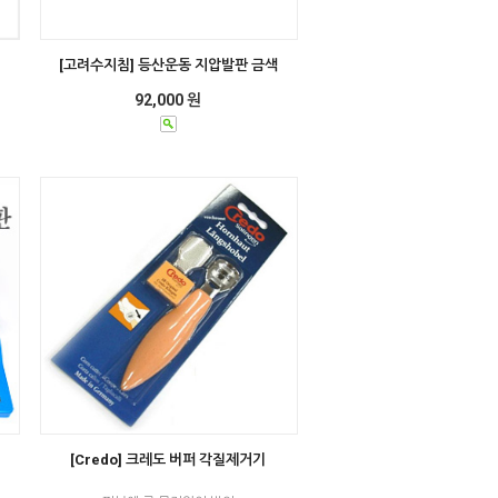
[고려수지침] 등산운동 지압발판 금색
92,000 원
[Credo] 크레도 버퍼 각질제거기