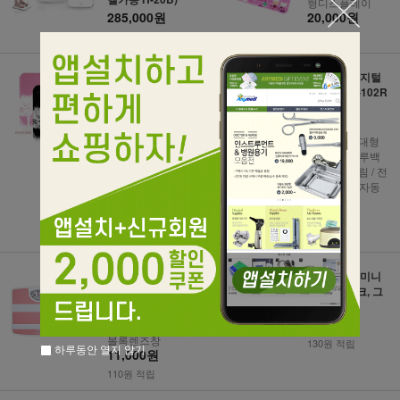
형디스플레이
285,000원
20,000원
2,850원 적립
200원 적립
[아이워너] 디지
[라비센] 디지털
털체중계 KS-107
체중계 KS-102R
0
D
자동 온오프 / 체
자동센서 / 대형
중홀드기능
LCD창 / 블루백
18,000원
라이트 / 슬림 / 전
원자동off / 자동
180원 적립
영점전환
24,000원
240원 적립
[아이워너] 기계
[아이워너] 미니
식체중계 KS-550
체중계 (핑크, 그
0
린, 화이트)
13,000원
볼록렌즈창
130원 적립
하루동안 열지 않기
11,000원
110원 적립