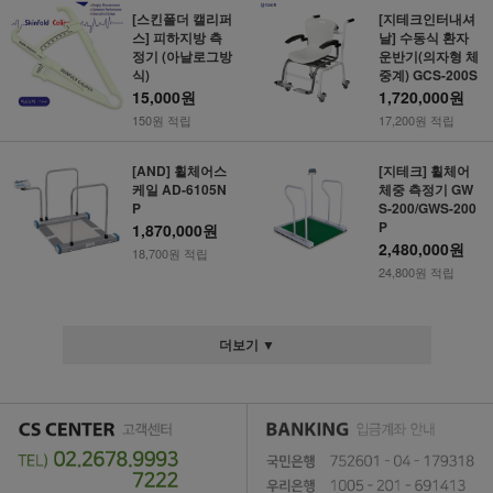
[스킨폴더 캘리퍼
[지테크인터내셔
스] 피하지방 측
날] 수동식 환자
정기 (아날로그방
운반기(의자형 체
식)
중계) GCS-200S
15,000원
1,720,000원
150원 적립
17,200원 적립
[AND] 휠체어스
[지테크] 휠체어
케일 AD-6105N
체중 측정기 GW
P
S-200/GWS-200
P
1,870,000원
2,480,000원
18,700원 적립
24,800원 적립
더보기 ▼