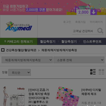
로그인
회원가입
마이페이지
카테고리 전체보기
혈압측정기
혈당측정기
인스트루먼트
건강측정/혈압/혈당/체온
체중계/체지방계/체지방측정
정렬
[인바디] 正品 가
[아쿠바] 디지털
정용 체지방 측정
체중계 체크
인바디다이얼 H-
20 (블루투스 모
자동 온오프 / 대
델가능 H-20B)