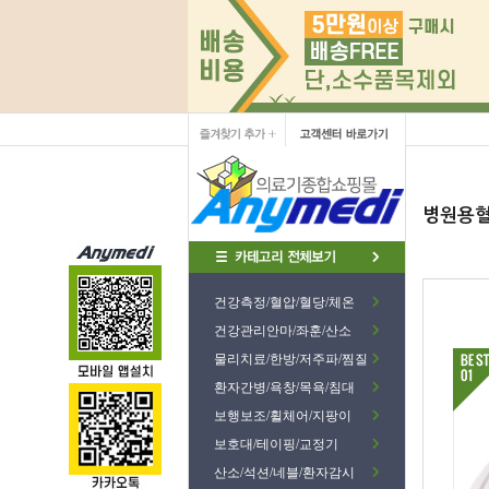
병원용혈
건강측정/혈압/혈당/체온
건강관리안마/좌훈/산소
물리치료/한방/저주파/찜질
환자간병/욕창/목욕/침대
보행보조/휠체어/지팡이
보호대/테이핑/교정기
산소/석션/네블/환자감시