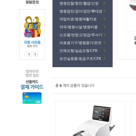
병원진찰/청진/혈압/신장
병원검진/검이/검안/확대경
작업치료/병원재활치료
약국/병원시설/병원비품
소모품/반창고/장갑/주사기
의료용기구/병원용기/핀셋
인체모형/실습모형/CPR
보건실용품/응급구조/CPR
총
6
개의 상품이 있습니다.