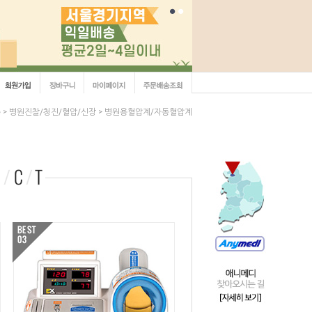
e
병원진찰/청진/혈압/신장
병원용혈압계/자동혈압계
>
>