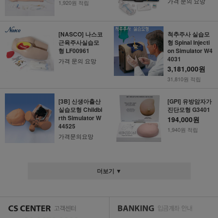
가격 문의 요망
1,920원 적립
[NASCO] 나스코
척추주사 실습모
근육주사실습모
형 Spinal Injecti
형 LF00961
on Simulator W4
4031
가격 문의 요망
3,181,000원
31,810원 적립
[3B] 신생아출산
[GPI] 유방암자가
실습모형 Childbi
진단모형 G3401
rth Simulator W
194,000원
44525
1,940원 적립
가격문의요망
더보기 ▼