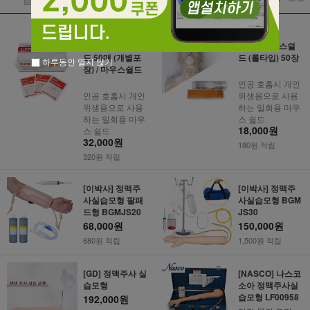
[태양] 페이스쉴
[태양] 마우스쉴
드 50매 (개별포
드 (롤타입) 50장
하루동안 열지 않기
장) / 마우스쉴드
인공 호흡시 개인
인공 호흡시 개인
위생용으로 사용
위생용으로 사용
하는 일회용 마우
하는 일회용 마우
스 쉴드
18,000원
스 쉴드
32,000원
180원 적립
320원 적립
[이박사] 정맥주
[이박사] 정맥주
사실습모형 팔패
사실습모형 BGM
드형 BGMJS20
JS30
68,000원
150,000원
680원 적립
1,500원 적립
[GD] 정맥주사 실
[NASCO] 나스코
습모형
소아 정맥주사실
습모형 LF00958
192,000원