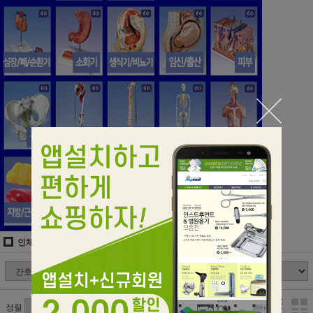
인체모형/실습모형/CPR
간호실습/주사실습/피부봉합
정렬