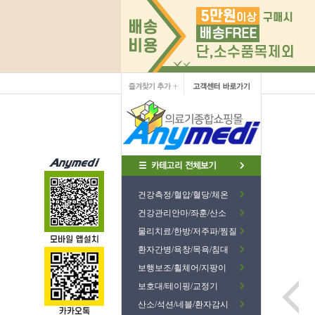
건강측정/혈압/혈당/체온
건강관리안마/좌훈/산소
물리치료/한방/저주파/찜질
환자간병/욕창/목욕/침대
보행보조/휠체어/지팡이
보호대/테이핑/교정기
산소/석션/네블/환자감시