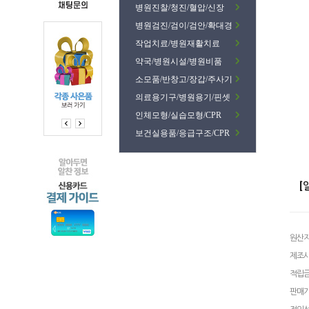
병원진찰/청진/혈압/신장
병원검진/검이/검안/확대경
작업치료/병원재활치료
약국/병원시설/병원비품
소모품/반창고/장갑/주사기
의료용기구/병원용기/핀셋
인체모형/실습모형/CPR
보건실용품/응급구조/CPR
[
원산
제조
적립
판매