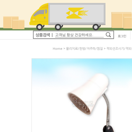
>
>
Home
물리치료/한방/저주파/찜질
적외선조사기/적외