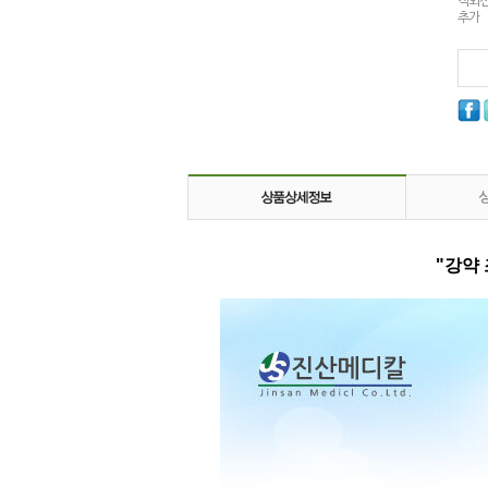
적외
추가
"강약