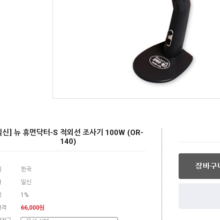
일신] 뉴 휴먼닥터-S 적외선 조사기 100W (OR-
140)
지
한국
사
일신
금
1%
가격
66,000원