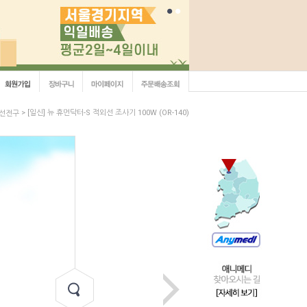
> [일신] 뉴 휴먼닥터-S 적외선 조사기 100W (OR-140)
선전구