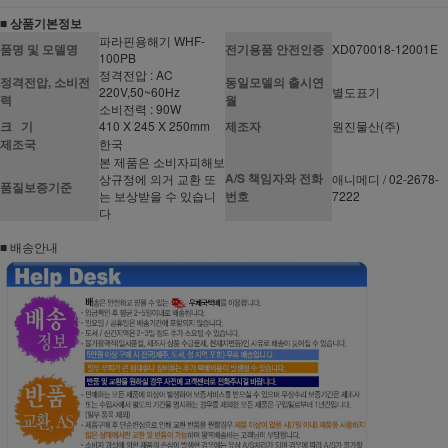
■ 상품기본정보
파라핀용해기 WHF-
품명 및 모델명
전기용품 안전인증
XD070018-12001E
100PB
정격전압 : AC
정격전압, 소비전
동일모델의 출시연
220V,50~60Hz
별도표기
력
월
소비전력 : 90W
크 기
410 X 245 X 250mm
제조자
원진물산(주)
제조국
한국
본 제품은 소비자피해보
A/S 책임자와 전화
상규정에 의거 교환 또
애니메디 / 02-2678-
품질보증기준
는 보상받을 수 있습니
번호
7222
다
■ 배송안내