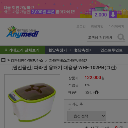
로그인
회원가입
마이페이지
카테고리 전체보기
혈압측정기
혈당측정기
인스트루먼트
건강관리안마/좌훈/산소
파라핀베스/파라핀/족욕기
[원진물산] 파라핀 용해기 대용량 WHF-102PB(그린)
122,000
상품가
원
적립금
1%
배송비
(조건)
파라핀 추
가
원