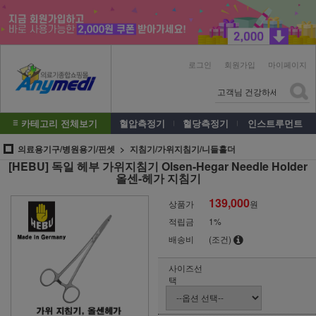
로그인
회원가입
마이페이지
카테고리 전체보기
혈압측정기
혈당측정기
인스트루먼트
의료용기구/병원용기/핀셋
지침기/가위지침기/니들홀더
[HEBU] 독일 헤부 가위지침기 Olsen-Hegar Needle Holder
올센-헤가 지침기
139,000
상품가
원
적립금
1%
배송비
(조건)
사이즈선
택