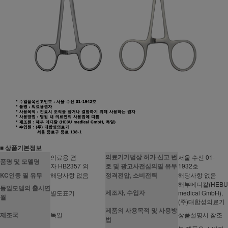
■ 상품기본정보
의료기기법상 허가 신고 번
의료용 겸
서울 수신 01-
품명 및 모델명
자 HB2357 외
호 및 광고사전심의필 유무
1932호
KC인증 필 유무
해당사항 없음
정격전압, 소비전력
해당사항 없음
해부메디칼(HEBU
동일모델의 출시연
제조자, 수입자
별도표기
medical GmbH),
월
(주)대합성의료기
제품의 사용목적 및 사용방
제조국
독일
상품설명서 참조
법