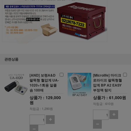
관련상품
[AND] 보령A&D
[Microlife] 마이크
팔뚝형 혈압계 UA-
로라이프 팔뚝형혈
1020+1회용 알콜
압계 BP A2 EASY
솜 100매
부정맥 탐지
상품가 : 129,000
상품가 : 61,000원
원
적립금 : 610원
적립금 : 1,290원