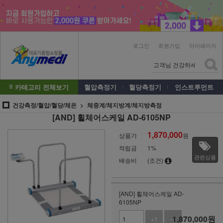
로그인
회원가입
마이페이지
카테고리 전체보기
혈압측정기
혈당측정기
인스트루먼트
건강측정/혈압/혈당/체온
체중계/체지방계/체지방측정
[AND] 휠체어스케일 AD-6105NP
1,870,000
상품가
원
적립금
1%
관련상품
배송비
(조건)
[AND] 휠체어스케일 AD-
6105NP
1,870,000
원
+1
-1