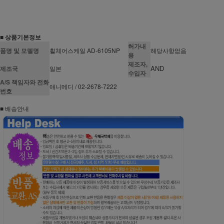
■ 상품기본정보
허가내
품명 및 모델명
휠체어스케일 AD-6105NP
해당사항없음
용
제조자,
AND
제조국
일본
수입자
A/S 책임자와 전화
애니메디 / 02-2678-7222
번호
■ 배송안내