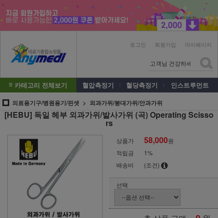
로그인
회원가입
마이페이지
카테고리 전체보기
혈압측정기
혈당측정기
인스트루먼트
의료용기구/병원용기/핀셋
외과가위/붕대가위/안과가위
[HEBU] 독일 헤부 외과가위/발사가위 (곡) Operating Scisso
rs
58,000
상품가
원
적립금
1%
배송비
(조건)
선택
원