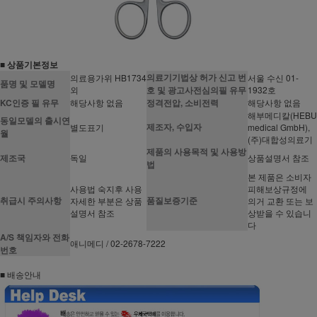
■ 상품기본정보
의료기기법상 허가 신고 번
의료용가위 HB1734
서울 수신 01-
품명 및 모델명
외
호 및 광고사전심의필 유무
1932호
KC인증 필 유무
해당사항 없음
정격전압, 소비전력
해당사항 없음
해부메디칼(HEBU
동일모델의 출시연
제조자, 수입자
별도표기
medical GmbH),
월
(주)대합성의료기
제품의 사용목적 및 사용방
제조국
독일
상품설명서 참조
법
본 제품은 소비자
사용법 숙지후 사용
피해보상규정에
취급시 주의사항
품질보증기준
자세한 부분은 상품
의거 교환 또는 보
설명서 참조
상받을 수 있습니
다
A/S 책임자와 전화
애니메디 / 02-2678-7222
번호
■ 배송안내