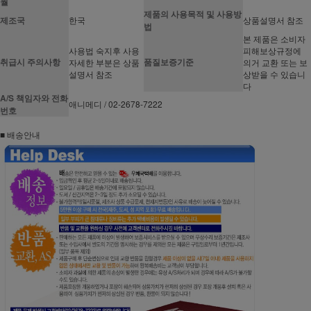
월
제품의 사용목적 및 사용방
제조국
한국
상품설명서 참조
법
본 제품은 소비자
사용법 숙지후 사용
피해보상규정에
취급시 주의사항
품질보증기준
자세한 부분은 상품
의거 교환 또는 보
설명서 참조
상받을 수 있습니
다
A/S 책임자와 전화
애니메디 / 02-2678-7222
번호
■ 배송안내