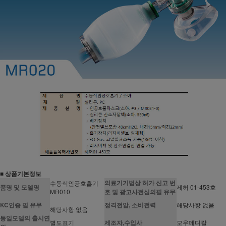
■ 상품기본정보
의료기기법상 허가 신고 번
수동식인공호흡기
품명 및 모델명
제허 01-453호
MR010
호 및 광고사전심의필 유무
KC인증 필 유무
정격전압, 소비전력
해당사항 없음
해당사항 없음
동일모델의 출시연
별도표기
제조자,수입사
모우메디칼