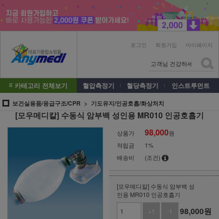
로그인
회원가입
마이페이지
카테고리 전체보기
혈압측정기
혈당측정기
인스트루먼트
보건실용품/응급구조/CPR
기도유지/인공호흡/화상처치
[모우메디칼] 수동식 암부백 성인용 MR010 인공호흡기
98,000
상품가
원
적립금
1%
배송비
(조건)
[모우메디칼] 수동식 암부백 성
인용 MR010 인공호흡기
98,000
원
+1
-1