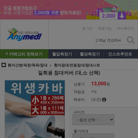
로그인
회원가입
마이페이지
카테고리 전체보기
혈압측정기
혈당측정기
인스트루먼트
환자간병/욕창/목욕/침대
환자침대/전동침대/침대시트
일회용 침대커버 (대,소 선택)
13,000
상품가
원
적립금
1%
배송비
(조건)
사이즈
롤거치대