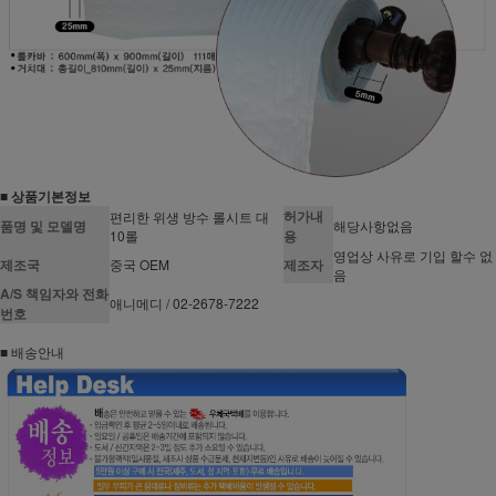
■ 상품기본정보
허가내
편리한 위생 방수 롤시트 대
품명 및 모델명
해당사항없음
10롤
용
영업상 사유로 기입 할수 없
제조국
중국 OEM
제조자
음
A/S 책임자와 전화
애니메디 / 02-2678-7222
번호
■ 배송안내