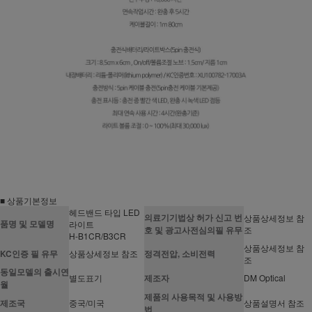
■ 상품기본정보
헤드밴드 타입 LED
의료기기법상 허가 신고 번
상품상세정보 참
품명 및 모델명
라이트
호 및 광고사전심의필 유무
조
H-B1CR/B3CR
상품상세정보 참
KC인증 필 유무
상품상세정보 참조
정격전압, 소비전력
조
동일모델의 출시연
별도표기
제조자
DM Optical
월
제품의 사용목적 및 사용방
제조국
중국/미국
상품설명서 참조
법