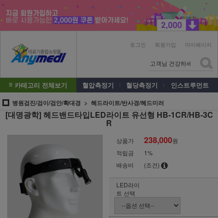
로그인
회원가입
마이페이지
카테고리 전체보기
혈압측정기
혈당측정기
인스트루먼트
병원검진/검이/검안/확대경
헤드라이트/반사경/헤드미러
[대명광학] 헤드밴드타입LED라이트 유선형 HB-1CR/HB-3C
R
238,000
상품가
원
적립금
1%
배송비
(조건)
LED라이
트 선택