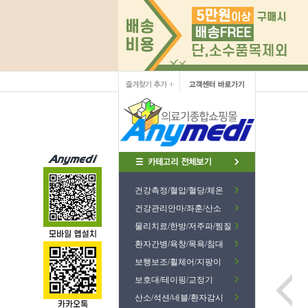
건강측정/혈압/혈당/체온
건강관리안마/좌훈/산소
물리치료/한방/저주파/찜질
환자간병/욕창/목욕/침대
보행보조/휠체어/지팡이
보호대/테이핑/교정기
산소/석션/네블/환자감시