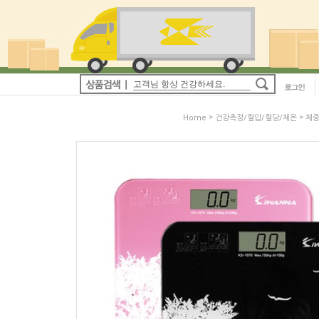
>
>
Home
건강측정/혈압/혈당/체온
체중