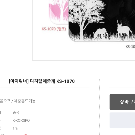
[아이워너] 디지털체중계 KS-1070
 온오프 / 체중홀드기능
지
중국
사
K-KORSPO
금
1%