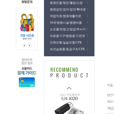
병원진찰/청진/혈압/신장
병원검진/검이/검안/확대경
작업치료/병원재활치료
약국/병원시설/병원비품
소모품/반창고/장갑/주사기
의료용기구/병원용기/핀셋
인체모형/실습모형/CPR
보건실용품/응급구조/CPR
자동
원산
제조
적립