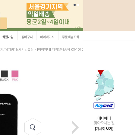
> [아이워너] 디지털체중계 KS-1070
계/체지방계/체지방측정