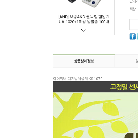
판매
색상
[AND] 보령A&D 팔뚝형 혈압계
UA-1020+1회용 알콜솜 100매
129,000원
[Microlife] 마이크로라이프 팔뚝
아이워너 디지털체중계 KS-1070
형혈압계 BP A2 EASY 부정맥 탐
지
61,000원