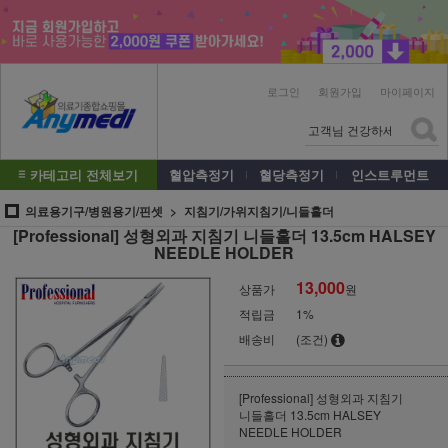
로그인
회원가입
마이페이지
카테고리 전체보기
혈압측정기
혈당측정기
인스트루먼트
의료용기구/병원용기/핀셋
지침기/가위지침기/니들홀더
[Professional] 성형외과 지침기 니들홀더 13.5cm HALSEY
NEEDLE HOLDER
13,000
상품가
원
적립금
1%
배송비
(조건)
[Professional] 성형외과 지침기
니들홀더 13.5cm HALSEY
NEEDLE HOLDER