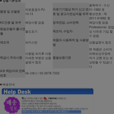
■ 상품기본정보
품목허가 : 수신
의료기기법상 허가 신고 번
의료용겸자 PJ-
01-1982 호
품명 및 모델명
제
14.13
호 및 광고사전심의필 유무
통보번호 :
2011-01692 호
KC인증 필 유무
해당사항 없음
정격전압, 소비전력
해당사항 없음
Professional, 영업
동일모델의 출시연
제조자, 수입자
별도표기
상 사유로 기입 할
월
수 없음
제품의 사용목적 및 사용방
제조국
파키스탄
상품설명서 참조
법
본 제품은 소비자
사용법 숙지후 사용
피해보상규정에
취급시 주의사항
품질보증기준
자세한 부분은 상품
의거 교환 또는 보
설명서 참조
상받을 수 있습니
다
A/S 책임자와 전화
애니메디 / 02-2678-7222
번호
■ 배송안내