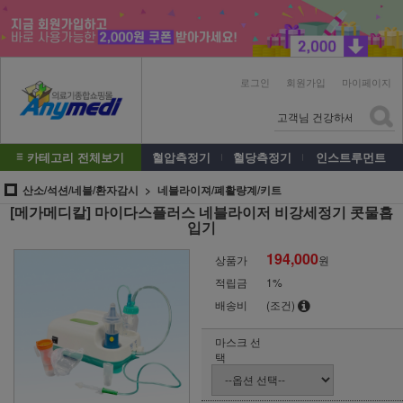
로그인
회원가입
마이페이지
카테고리 전체보기
혈압측정기
혈당측정기
인스트루먼트
산소/석션/네블/환자감시
네블라이져/폐활량계/키트
[메가메디칼] 마이다스플러스 네블라이저 비강세정기 콧물흡
입기
194,000
상품가
원
적립금
1%
배송비
(조건)
마스크 선
택