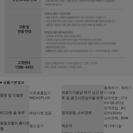
■ 상품기본정보
품목허가 : 제허 1-
의료기기법상 허가 신고 번
의료용흡입기
1110호
품명 및 모델명
MIDASPLUS
호 및 광고사전심의필 유무
심의번호 : 213-
I10-08-2012
정격전압 : AC
KC인증 필 유무
정격전압, 소비전력
해당사항 없음
220V,60Hz
소비전력 : 80W
동일모델의 출시연
별도표기
제조자
메가메디칼
월