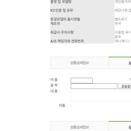
품명 및 모델명
개인용저주파
KC인증 필 유무
해당사항 
동일모델의 출시연월
별도표기
제조국
한국
취급시 주의사항
사용법 숙지
참조
A/S 책임자와 전화번호
애니메디 / 0
이 름 :
첨 부 :
내 용 :
이름