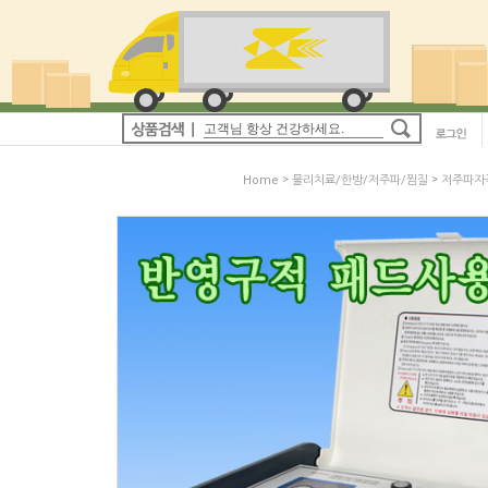
>
>
Home
물리치료/한방/저주파/찜질
저주파자