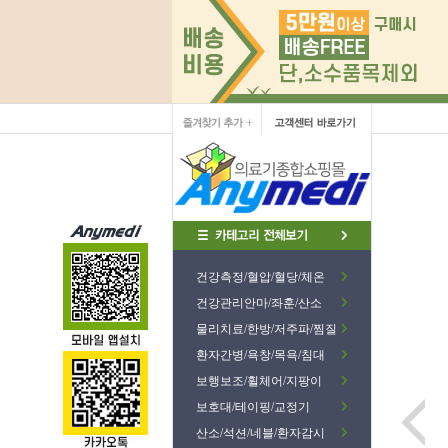
건강측정/혈압/혈당/체온
건강관리안마/좌훈/산소
물리치료/한방/저주파/찜질
환자간병/욕창/목욕/침대
보행보조/휠체어/지팡이
보호대/테이핑/교정기
산소/석션/네블/환자감시