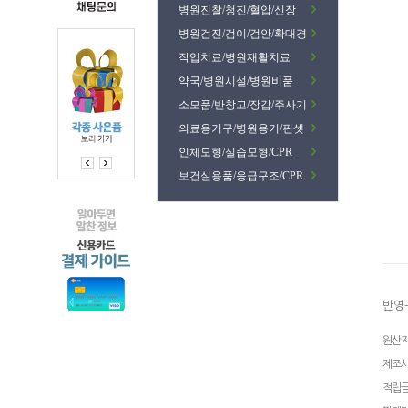
병원진찰/청진/혈압/신장
병원검진/검이/검안/확대경
작업치료/병원재활치료
약국/병원시설/병원비품
소모품/반창고/장갑/주사기
의료용기구/병원용기/핀셋
인체모형/실습모형/CPR
보건실용품/응급구조/CPR
반영
원산
제조
적립