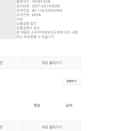
품목허가 : 제허97-92호
심의번호 : 2007-I20-10-0265
정격전압 : AC 110/220V,60Hz
소비전력 : 60VA
대경
상품설명 참조
상품설명서 참조
본 제품은 소비자피해보상규정에 의거 교환
또는 보상받을 수 있습니다
평점
날짜