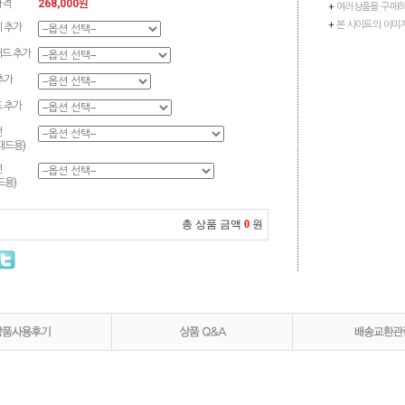
가격
268,000원
+
여러상품을 구매하
+
본 사이트의 이미
 추가
드 추가
추가
 추가
선
패드용)
선
드용)
총 상품 금액
0
원