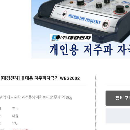
[대경전자] 휴대용 저주파자극기 WES2002
구적 패드포함,과전류방지회로내장,무게 약 3kg
지
한국
사
대경
금
1%