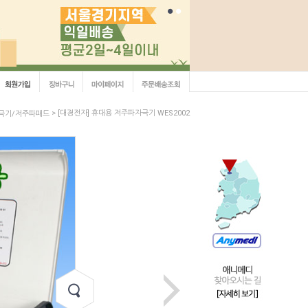
> [대경전자] 휴대용 저주파자극기 WES2002
극기/저주파패드