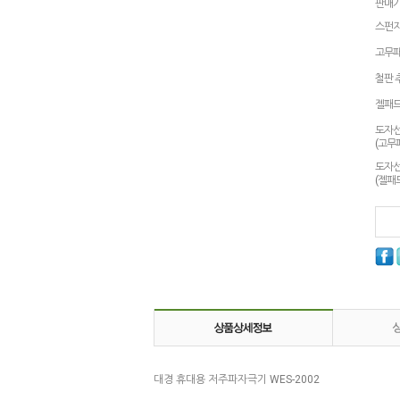
판매
스펀지
고무패
철판 
젤패드
도자
(고무
도자
(젤패
대경 휴대용 저주파자극기 WES-2002