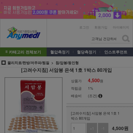
로그인
회원가입
마이페이지
카테고리 전체보기
혈압측정기
혈당측정기
인스트루먼트
물리치료/한방/저주파/찜질
침/압봉/동인형
[고려수지침] 서암봉 은색 1호 1박스 80개입
4,500
상품가
원
적립금
1%
배송비
(조건)
[고려수지침] 서암봉 은색 1호 1
박스 80개입
4,500
원
+1
-1