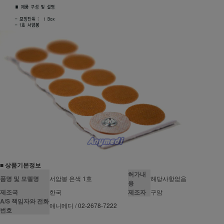
■ 상품기본정보
허가내
품명 및 모델명
서암봉 은색 1호
해당사항없음
용
제조국
한국
제조자
구암
A/S 책임자와 전화
애니메디 / 02-2678-7222
번호