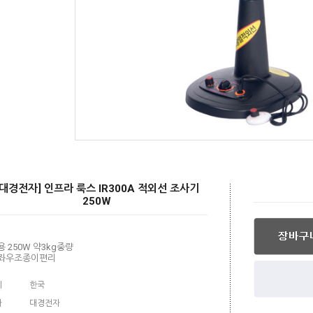
[대경전자] 인프라 룩스 IR300A 적외선 조사기
250W
 250W 약3kg중량
좌우조종이편리
지
한국
사
대경전자