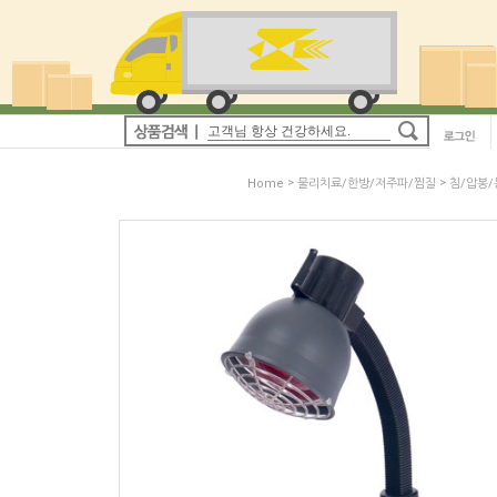
>
>
Home
물리치료/한방/저주파/찜질
침/압봉