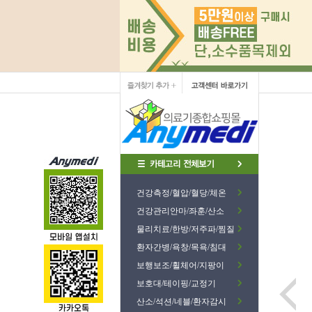
건강측정/혈압/혈당/체온
건강관리안마/좌훈/산소
물리치료/한방/저주파/찜질
환자간병/욕창/목욕/침대
보행보조/휠체어/지팡이
보호대/테이핑/교정기
산소/석션/네블/환자감시