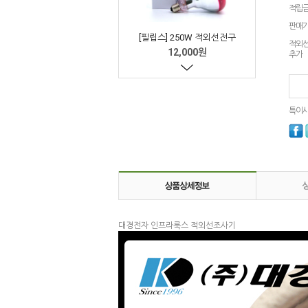
적립
판매
[필립스] 250W 적외선전구
적외
12,000원
추가
특이
[대경전자] 적외선조사기
바퀴형 인프라레드 IR-300
250W
143,000원
대경전자 인프라룩스 적외선조사기