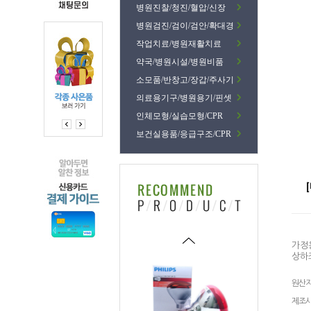
병원진찰/청진/혈압/신장
병원검진/검이/검안/확대경
작업치료/병원재활치료
약국/병원시설/병원비품
소모품/반창고/장갑/주사기
의료용기구/병원용기/핀셋
인체모형/실습모형/CPR
보건실용품/응급구조/CPR
가정용
상하
원산
제조