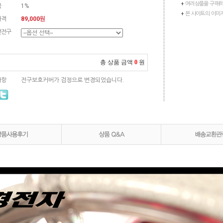
+
여러상품을 구매하
금
1%
+
본 사이트의 이미
가격
89,000원
선전구
총 상품 금액
0
원
사항
전구보호커버가 검정으로 변경되었습니다.