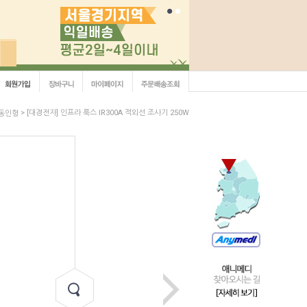
> [대경전자] 인프라 룩스 IR300A 적외선 조사기 250W
/동인형