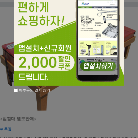
하루동안 열지 않기
<받침대 별도판매>
⊙ 특징