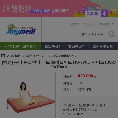
로그인
회원가입
마이페이지
카테고리 전체보기
혈압측정기
혈당측정기
인스트루먼트
건강관리안마/좌훈/산소
안마기/공기압마사지기
[혜성] 두타 온열안마 매트 솔레노이드 HS-770C 사이즈180x7
0x10cm
420,000
상품가
원
적립금
1%
배송비
(조건)
[혜성] 두타 온열안마 매트 솔레
노이드 HS-770C 사이즈
180x70x10cm