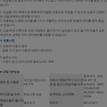
1. 보급형으로 솔로노이드 안마봉이 부드럽고 다이나믹하고 상쾌한 안마를 즐길 수 있
습니다.
2. 보급형 다이 채택으로 튼튼하며 저렴한 비용으로 구입할 수 있으며 조립이 간편하
며 조립상태에서 운반할 수 있다.
3. 여름에는 시원한 안마를 즐기시고 겨울에는 뜨끈뜨끈한 온열과 안마를 함께 즐길
수 있습니다.
4. 고급 레자 선택으로 오래 사용해도 떨어지거나 갈라짐이 없고 질기며 처음과 같은
색상으로 상쾌한 두타 안마매트를사용할 수 있습니다.
⊙ 공통사항
1. 보관과 이동이 용이
- 접을 수가 있어 이동과 보관이 편리하다.
2. 솔로노이드
- 수명이 길고 다이나믹한 솔로노이드 채택
■ 상품기본정보
품목허가 : 제허
의료기기법상 허가 신고 번
개인용조합자극기
02-407 호
품명 및 모델명
2007-
HS 770
호 및 광고사전심의필 유무
심의번호 :
I10-09-0161
AC220V / 60Hz
KC인증 필 유무
해당사항 없음
정격전압, 소비전력
000W
동일모델의 출시연
별도표기
제조자
혜성의료기
월