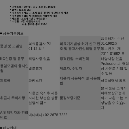
■ 상품기본정보
품목허가 : 수신
01-1982호
의료용겸자 PJ-
의료기기법상 허가 신고 번
품명 및 모델명
제
61.12 외 4
호 및 광고사전심의필 유무
통보번호 :
2011-01692 호
KC인증 필 유무
해당사항 없음
정격전압, 소비전력
해당사항 없음
Professional, 영업
동일모델의 출시연
별도표기
제조자, 수입자
상 사유로 기입 할
월
수 없음
제품의 사용목적 및 사용방
제조국
파키스탄
상품설명서 참조
법
본 제품은 소비자
사용법 숙지후 사용
피해보상규정에
취급시 주의사항
자세한 부분은 상품
품질보증기준
의거 교환 또는 보
설명서 참조
상받을 수 있습니
다
A/S 책임자와 전화
애니메디 / 02-2678-7222
번호
■ 배송안내