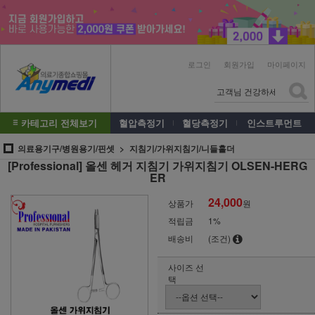
로그인
회원가입
마이페이지
카테고리 전체보기
혈압측정기
혈당측정기
인스트루먼트
의료용기구/병원용기/핀셋
지침기/가위지침기/니들홀더
[Professional] 올센 헤거 지침기 가위지침기 OLSEN-HERG
ER
24,000
상품가
원
적립금
1%
배송비
(조건)
사이즈 선
택