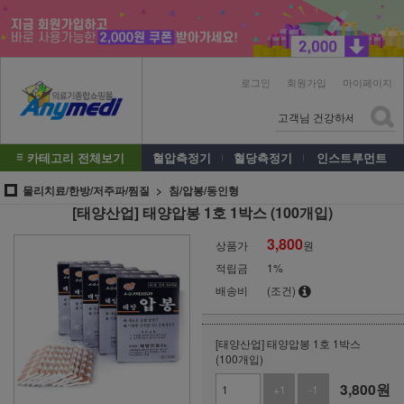
로그인
회원가입
마이페이지
카테고리 전체보기
혈압측정기
혈당측정기
인스트루먼트
물리치료/한방/저주파/찜질
침/압봉/동인형
[태양산업] 태양압봉 1호 1박스 (100개입)
3,800
상품가
원
적립금
1%
배송비
(조건)
[태양산업] 태양압봉 1호 1박스
(100개입)
3,800
원
+1
-1