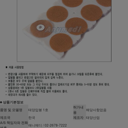
■ 상품기본정보
허가내
품명 및 모델명
태양압봉 1호
해당사항없음
용
제조국
한국
제조자
태양산업
A/S 책임자와 전화
애니메디 / 02-2678-7222
번호