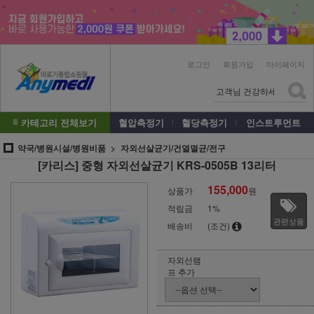
로그인
회원가입
마이페이지
카테고리 전체보기
혈압측정기
혈당측정기
인스트루먼트
약국/병원시설/병원비품
자외선살균기/건열멸균/전구
[카리스] 중형 자외선살균기 KRS-0505B 13리터
155,000
상품가
원
적립금
1%
관련상품
배송비
(조건)
자외선램
프 추가