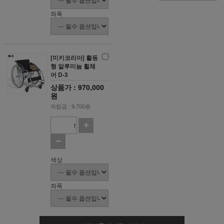
좌폭
[미키코리아] 활동
형 알루미늄 휠체
어 D-3
상품가 : 970,000
원
적립금 : 9,700원
색상
좌폭