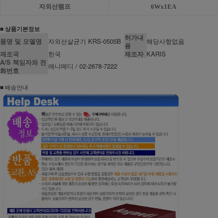
자외선램프
6Wx1EA
■ 상품기본정보
허가내
품명 및 모델명
자외선살균기 KRS-0505B
해당사항없음
용
제조국
한국
제조자
KARIS
A/S 책임자와 전
애니메디 / 02-2678-7222
화번호
■ 배송안내