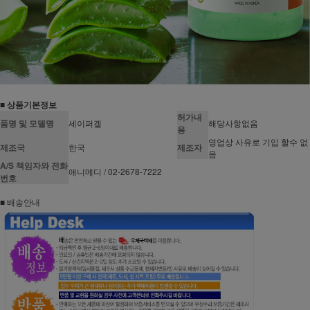
■ 상품기본정보
허가내
품명 및 모델명
세이퍼겔
해당사항없음
용
영업상 사유로 기입 할수 없
제조국
한국
제조자
음
A/S 책임자와 전화
애니메디 / 02-2678-7222
번호
■ 배송안내