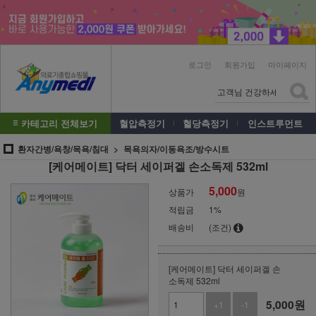
로그인
회원가입
마이페이지
카테고리 전체보기
혈압측정기
혈당측정기
인스트루먼트
환자간병/욕창/목욕/침대
목욕의자/이동욕조/방수시트
[케어메이트] 닥터 세이퍼겔 손소독제 532ml
5,000
상품가
원
적립금
1%
배송비
(조건)
[케어메이트] 닥터 세이퍼겔 손
소독제 532ml
5,000
원
+1
-1