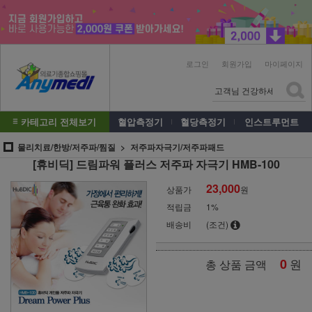
로그인
회원가입
마이페이지
카테고리 전체보기
혈압측정기
혈당측정기
인스트루먼트
물리치료/한방/저주파/찜질
저주파자극기/저주파패드
[휴비딕] 드림파워 플러스 저주파 자극기 HMB-100
23,000
상품가
원
적립금
1%
배송비
(조건)
0
원
총 상품 금액