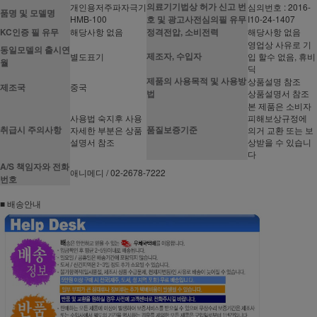
의료기기법상 허가 신고 번
개인용저주파자극기
심의번호 : 2016-
품명 및 모델명
HMB-100
호 및 광고사전심의필 유무
I10-24-1407
KC인증 필 유무
해당사항 없음
정격전압, 소비전력
해당사항 없음
영업상 사유로 기
동일모델의 출시연
제조자, 수입자
별도표기
입 할수 없음, 휴비
월
딕
제품의 사용목적 및 사용방
상품설명 참조
제조국
중국
법
상품설명서 참조
본 제품은 소비자
사용법 숙지후 사용
피해보상규정에
취급시 주의사항
품질보증기준
자세한 부분은 상품
의거 교환 또는 보
설명서 참조
상받을 수 있습니
다
A/S 책임자와 전화
애니메디 / 02-2678-7222
번호
■ 배송안내